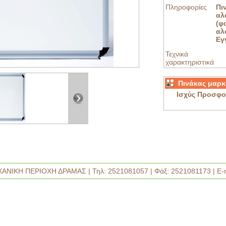
Πληροφορίες
Π
αλ
(φ
αλ
Εγ
Τεχνικά
χαρακτηριστικά
Πινάκας μαρ
Ισχύς Προσφο
ΑΝΙΚΗ ΠΕΡΙΟΧΗ ΔΡΑΜΑΣ | Τηλ: 2521081057 | Φάξ: 2521081173 | E-