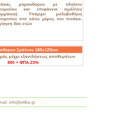
ινάκας μαρκαδόρου με πλαίσιο
ουμινίου και επιφάνεια σμάλτου
ορμάικα). Υπάρχει μολυβοθήκη
ουμινίου στο κάτω μέρος του πινάκα.
γύηση δύο ετών
καδόρου Σμάλτου 180x123cm
ράς μέχρι εξαντλήσεως αποθεμάτων
80€ + ΦΠΑ 23%
mail:
info@etilka.gr